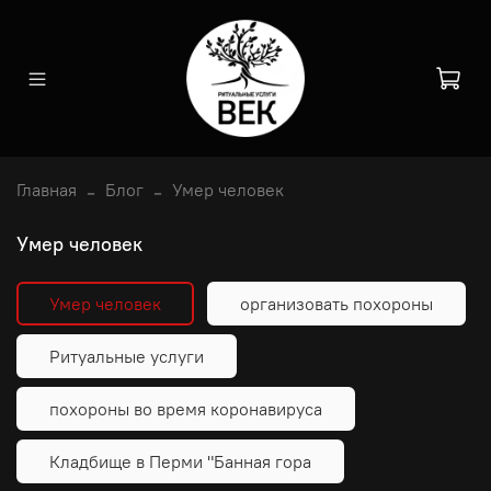
Главная
Блог
Умер человек
Умер человек
Умер человек
организовать похороны
Ритуальные услуги
похороны во время коронавируса
Кладбище в Перми "Банная гора