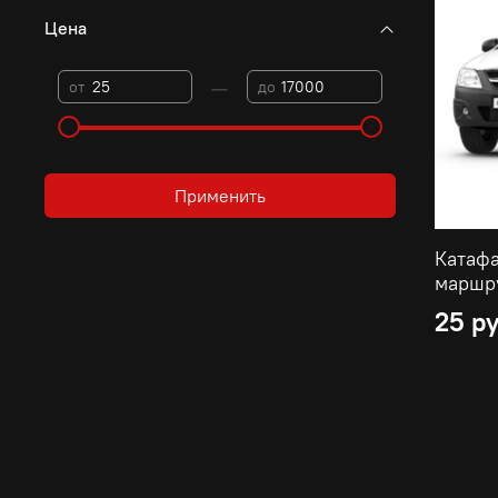
Цена
—
от
до
Применить
Катафа
маршр
25 р