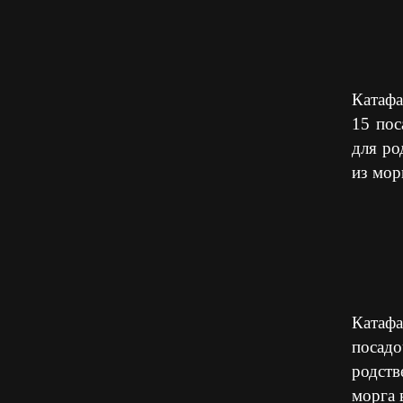
Катафа
15 пос
для ро
из мор
Катафа
посадо
родств
морга 