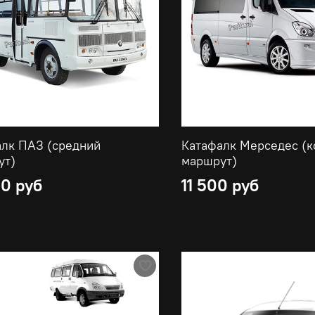
алк ПАЗ (средний
Катафалк Мерседес (к
ут)
маршрут)
00 руб
11 500 руб