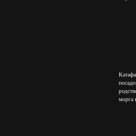
Катафа
посадо
родств
морга 