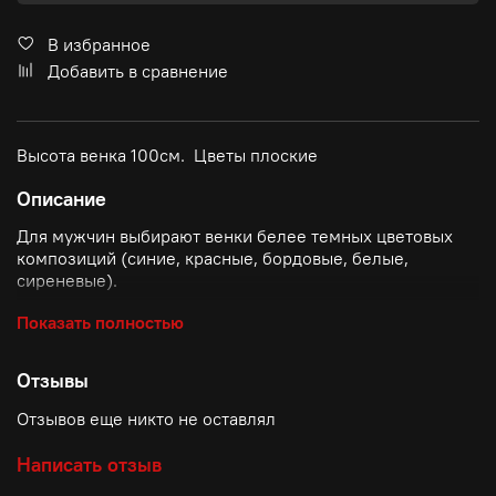
В избранное
Добавить в сравнение
Высота венка 100см. Цветы плоские
Описание
Для мужчин выбирают венки белее темных цветовых
композиций (синие, красные, бордовые, белые,
сиреневые).
Для женщин выбирают венки белее светлых цветовых
Показать полностью
композиций (голубые, красные, розовые, белые,
сиреневые).
Отзывы
Отзывов еще никто не оставлял
Написать отзыв