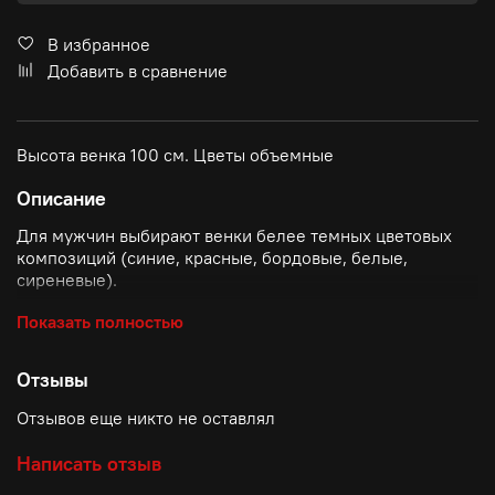
В избранное
Добавить в сравнение
Высота венка 100 см. Цветы объемные
Описание
Для мужчин выбирают венки белее темных цветовых
композиций (синие, красные, бордовые, белые,
сиреневые).
Для женщин выбирают венки белее светлых цветовых
Показать полностью
композиций (голубые, красные, розовые, белые,
сиреневые).
Отзывы
Отзывов еще никто не оставлял
Написать отзыв