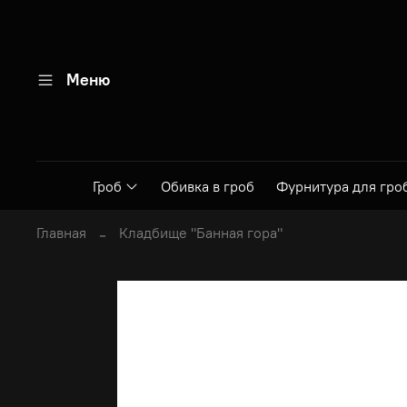
Меню
Гроб
Обивка в гроб
Фурнитура для гро
Главная
Кладбище "Банная гора"