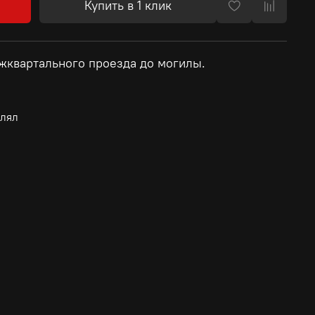
Купить в 1 клик
ежквартального проезда до могилы.
влял