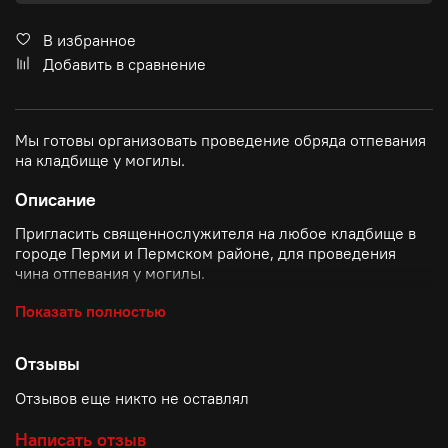
В избранное
Добавить в сравнение
Мы готовы организовать проведение обряда отпевания
на кладбище у могилы.
Описание
Пригласить священнослужителя на любое кладбище в
городе Перми и Пермском районе, для проведения
чина отпевания у могилы.
Как это происходит:
Показать полностью
Накануне захоронения, организатор похорон
Отзывы
договаривается с батюшкой о дате, месте и
времени проведения чина отпевания.
Отзывов еще никто не оставлял
Дает ему номер телефона родственников.
В день похорон священнослужитель прибудет на
Написать отзыв
указанное кладбище за 30-40 минут до приезда