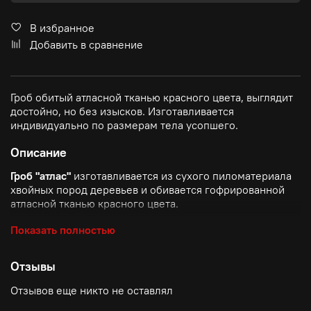
В избранное
Добавить в сравнение
Гроб обитый атласной тканью красного цвета, выглядит
достойно, но без изысков. Изготавливается
индивидуально по размерам тела усопшего.
Описание
Гроб "атлас"
изготавливается из сухого пиломатериала
хвойных пород деревьев и обивается гофрированной
атласной тканью красного цвета.
Плотный материал - атлас не просвечивает, через него
Показать полностью
не будет видно деревянное основание гроба.
Отзывы
Данная модель гроба изготавливается под заказ, по
размерам тела усопшего.
Отзывов еще никто не оставлял
Форма гроба трапеция (в голове шире, в ногах уже).